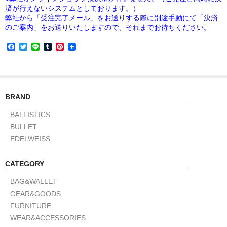
済が行えないシステムとしております。）
弊社から「受注完了メール」をお送りする際に別途手動にて「決済
のご案内」をお送りいたしますので、それまでお待ちください。
F
T
L
T
P
a
w
i
u
i
c
i
n
m
n
e
t
e
b
t
b
t
l
e
o
e
r
r
o
r
e
BRAND
k
s
t
BALLISTICS
BULLET
EDELWEISS
CATEGORY
BAG&WALLET
GEAR&GOODS
FURNITURE
WEAR&ACCESSORIES