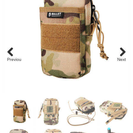
roman
GT
roman
GT
COMICS
NEWSTOCK &RESTOCK
BALLISTICS
Previou
Next
s
BULLET
FURNITURE
GEAR&GOODS
BAG&WALLET