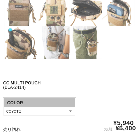
WEAR&
ACCESSORIES
STOCK LIST
SBS
ABOUT
CC MULTI POUCH
FABRIC
(BLA-2414)
COLOR
¥5,940
-
¥5,400
売り切れ
（税別）