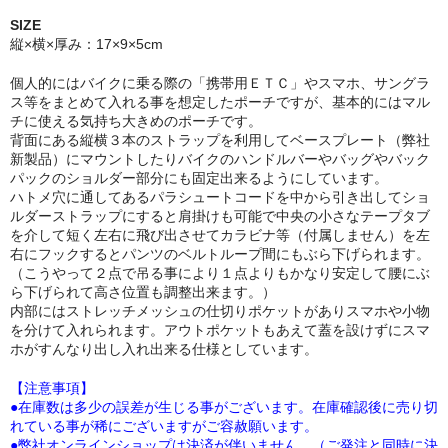
SIZE
縦×横×厚み：17×9×5cm
個人的にはバイクに乗る際の「携帯用ＥＴＣ」やスマホ、サングラ
ス等をまとめて入れる事を想定したポーチですが、基本的にはマル
チに使える気持ち大きめのポーチです。
背面にある縦横３本のストラップを利用してベースプレート（弊社
新製品）にマウントしたりバイクのハンドルバーやバッグやバック
パックのショルダー部分にも固定出来るようにしています。
ハトメ穴に通してあるパラシュートコードを中から引き出してショ
ルダーストラップにすると肩掛けも可能で中央の小さなテープタブ
を介して短く左右に飛び出させてカラビナ等（付属しません）を左
右にフックするとパンツのベルトループ間にもぶら下げられます。
（こうやって２点で吊る事により１点よりもかなり安定して腰にぶ
ら下げられて高さ位置も調整出来ます。）
内部にはストレッチメッシュの仕切りポケットがありスマホや小物
を分けて入れられます。アウトポケットもあえて蓋を設けずにスマ
ホがすんなり出し入れ出来る仕様としています。
【注意事項】
●在庫数は多少の誤差が生じる事がございます。在庫確認後に売り切
れている事が稀にございますがご容赦願います。
●弊社オンラインショップは決済が伴いません。（ご発注と同時に決