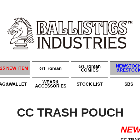
GT
roman
NEWSTOC
25 NEW ITEM
GT
roman
COMICS
&RESTOC
WEAR&
AG&WALLET
STOCK LIST
SBS
ACCESSORIES
CC TRASH POUCH
NE
CC TRA