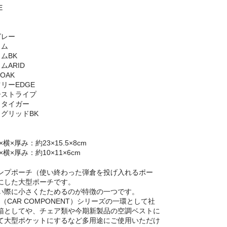
E
グレー
カム
ムBK
ムARID
 OAK
リーEDGE
ーストライプ
トタイガー
ラグリッドBK
横×厚み：約23×15.5×8cm
×横×厚み：約10×11×6cm
ンプポーチ（使い終わった弾倉を投げ入れるポー
にした大型ポーチです。
い際に小さくたためるのが特徴の一つです。
（CAR COMPONENT）シリーズの一環として社
箱としてや、チェア類や今期新製品の空調ベストに
て大型ポケットにするなど多用途にご使用いただけ