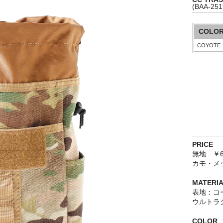
(BAA-251
COLO
PRICE
無地 ￥6,
カモ・メッ
MATERI
表地：コ
ウルトラグ
COLOR