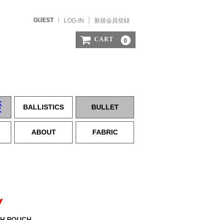
GUEST
LOG-IN
新規会員登録
CART
0
K
BALLISTICS
BULLET
K
ABOUT
FABRIC
W
SH POUCH