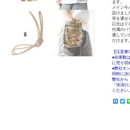
ます。
メイン今
設けまし
等を通せ
口元はド
付属のパ
通してい
だけます
【注意事
●在庫数
に売り切
●弊社オ
同時に決
弊社から
「決済の
ください
F
T
a
w
c
i
e
t
b
t
o
e
o
r