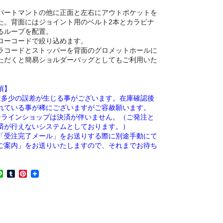
パートマントの他に正面と左右にアウトポケットを
た。背面にはジョイント用のベルト2本とカラビナ
るループを配置。
ローコードで絞り込めます。
ラコードとストッパーを背面のグロメットホールに
ただくと簡易ショルダーバッグとしてもご利用いた
。
項】
は多少の誤差が生じる事がございます。在庫確認後
れている事が稀にございますがご容赦願います。
ンラインショップは決済が伴いません。（ご発注と
済が行えないシステムとしております。）
「受注完了メール」をお送りする際に別途手動にて
ご案内」をお送りいたしますので、それまでお待ち
。
L
T
P
i
u
i
n
m
n
e
b
t
l
e
r
r
e