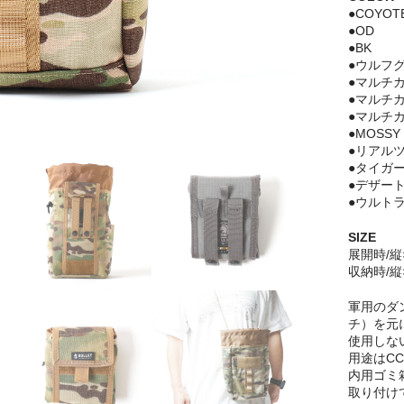
●COYOT
●OD
●BK
●ウルフ
●マルチ
●マルチカ
●マルチカ
●MOSSY
●リアルツ
●タイガ
●デザー
●ウルト
SIZE
展開時/縦×
収納時/縦
軍用のダ
チ）を元
使用しな
用途はCC
内用ゴミ
取り付け