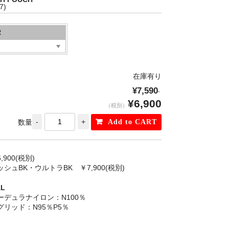
7)
R
在庫有り
¥7,590
-
¥6,900
（税別）
数量
900(税別)
シュBK・ウルトラBK ￥7,900(税別)
AL
ーデュラナイロン：N100％
リッド：N95％P5％