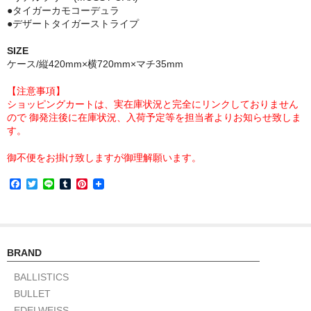
●タイガーカモコーデュラ
●デザートタイガーストライプ
SIZE
ケース/縦420mm×横720mm×マチ35mm
【注意事項】
ショッピングカートは、実在庫状況と完全にリンクしておりません
ので 御発注後に在庫状況、入荷予定等を担当者よりお知らせ致しま
す。
御不便をお掛け致しますが御理解願います。
F
T
L
T
P
a
w
i
u
i
c
i
n
m
n
e
t
e
b
t
b
t
l
e
o
e
r
r
o
r
e
BRAND
k
s
t
BALLISTICS
BULLET
EDELWEISS