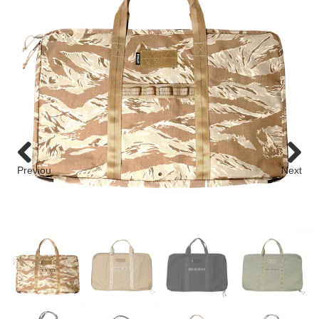
roman
GT
roman
GT
COMICS
NEWSTOCK &RESTOCK
BALLISTICS
Previou
Next
s
BULLET
FURNITURE
GEAR&GOODS
BAG&WALLET