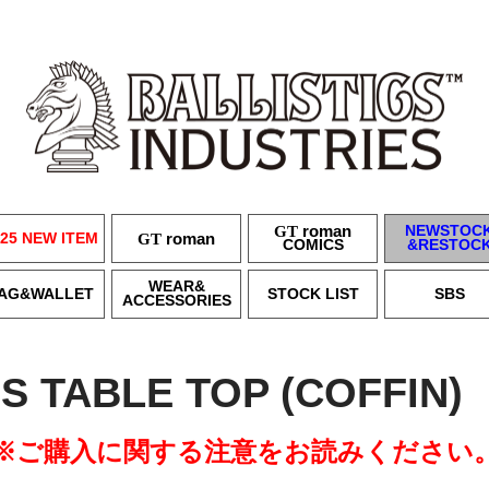
GT
roman
NEWSTOC
25 NEW ITEM
GT
roman
COMICS
&RESTOC
WEAR&
AG&WALLET
STOCK LIST
SBS
ACCESSORIES
S TABLE TOP (COFF
※ご購入に関する注意をお読みください