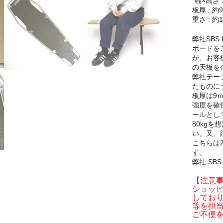
“幅×高さ 
板厚 : 約
重さ : 約1
弊社SB
ボードを
が、お客
の天板を
弊社テー
たものに
板厚は9
強度を確
ールとし
80kg
い。又、
こちらは
す。
弊社 SB
【注意
ショッ
しており
等を担
ご不便