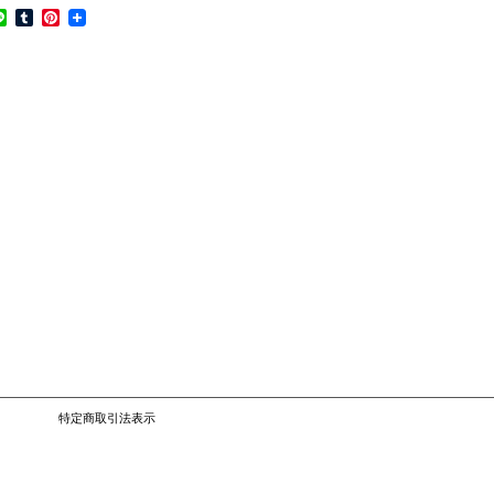
L
T
P
i
u
i
n
m
n
e
b
t
l
e
r
r
e
s
t
特定商取引法表示