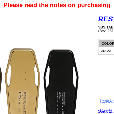
Please read the notes on purchasing
RES
SBS TAB
(BAA-231
COLO
【ご購入
決済方法