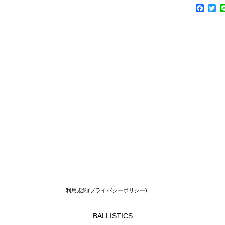
F
T
a
w
c
i
e
t
b
t
o
e
o
r
k
利用規約(プライバシーポリシー)
BALLISTICS