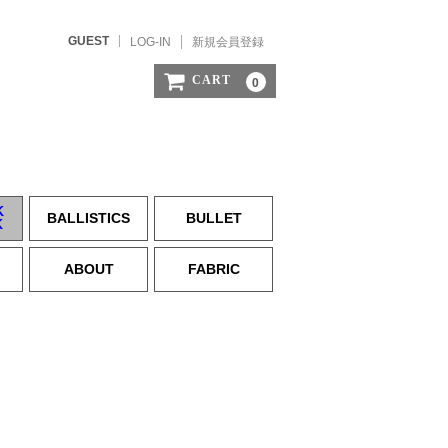
GUEST
LOG-IN
新規会員登録
CART
0
K
BALLISTICS
BULLET
K
ABOUT
FABRIC
IN)
。