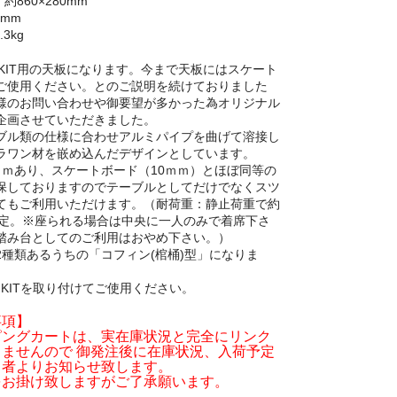
: 約860×280mm
9mm
.3kg
S KIT用の天板になります。今まで天板にはスケート
ご使用ください。とのご説明を続けておりました
様のお問い合わせや御要望が多かった為オリジナル
企画させていただきました。
ブル類の仕様に合わせアルミパイプを曲げて溶接し
ラワン材を嵌め込んだデザインとしています。
ｍｍあり、スケートボード（10ｍｍ）とほぼ同等の
保しておりますのでテーブルとしてだけでなくスツ
てもご利用いただけます。（耐荷重：静止荷重で約
を想定。※座られる場合は中央に一人のみで着席下さ
踏み台としてのご利用はおやめ下さい。）
2種類あるうちの「コフィン(棺桶)型」になりま
S KITを取り付けてご使用ください。
事項】
ピングカートは、実在庫状況と完全にリンク
ませんので 御発注後に在庫状況、入荷予定
当者よりお知らせ致します。
をお掛け致しますがご了承願います。