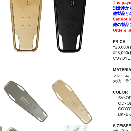
The paym
別倉庫か
他製品と
Cannot b
他の製品
Orders p
PRICE
¥23,00
¥25,00
COYOYE
MATERI
フレーム
天板：ラ
COLOR
・ SV×O
・ OD×O
・ COYO
・ BK×BK
SIZE/SP