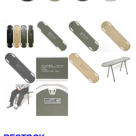
WEAR&
ACCESSORIES
STOCK LIST
SBS
ABOUT
FABRIC