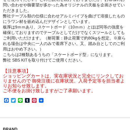
問い合わせや御要望が多かった為オリジナルの天板を企画させてい
ただきました。
弊社テーブル類の仕様に合わせアルミパイプを曲げて溶接したもの
にラワン材を嵌め込んだデザインとしています。
板厚は9ｍｍあり、スケートボード（10ｍｍ）とほぼ同等の強度を
確保しておりますのでテーブルとしてだけでなくスツールとしても
ご利用いただけます。（耐荷重：静止荷重で約80kgを想定。※座ら
れる場合は中央に一人のみで着席下さい。又、踏み台としてのご利
用はおやめ下さい。）
こちらは2種類あるうちの「スケートボード型」になります。
弊社 SBS KITを取り付けてご使用ください。
【注意事項】
ショッピングカートは、実在庫状況と完全にリンクしてお
りませんので 御発注後に在庫状況、入荷予定等を担当者よ
りお知らせ致します。
ご不便をお掛け致しますがご了承願います。
F
T
L
T
P
a
w
i
u
i
c
i
n
m
n
e
t
e
b
t
b
t
l
e
o
e
r
r
o
r
e
BRAND