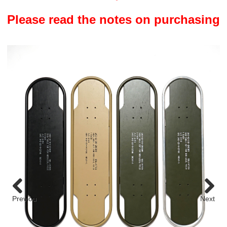
roman
GT
Please read the notes on purchasing
roman
GT
COMICS
NEWSTOCK &RESTOCK
BALLISTICS
BULLET
FURNITURE
GEAR&GOODS
Previou
Next
s
BAG&WALLET