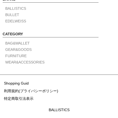
k
s
t
BALLISTICS
BULLET
EDELWEISS
CATEGORY
BAG&WALLET
GEAR&GOODS
FURNITURE
WEAR&ACCESSORIES
Shopping Guid
利用規約(プライバシーポリシー)
特定商取引法表示
BALLISTICS