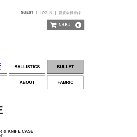
GUEST
LOG-IN
新規会員登録
CART
0
K
BALLISTICS
BULLET
K
ABOUT
FABRIC
E
 & KNIFE CASE
4)