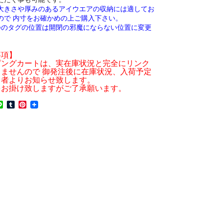
大きさや厚みのあるアイウエアの収納には適してお
ので 内寸をお確かめの上ご購入下さい。
つのタグの位置は開閉の邪魔にならない位置に変更
。
事項】
ピングカートは、実在庫状況と完全にリンク
ませんので 御発注後に在庫状況、入荷予定
当者よりお知らせ致します。
をお掛け致しますがご了承願います。
L
T
P
i
u
i
n
m
n
e
b
t
l
e
r
r
e
s
t