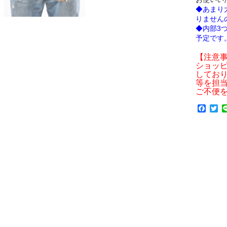
◆あまり
りません
◆内部3
予定です
【注意
ショッ
しており
等を担
ご不便
F
T
a
w
c
i
e
t
b
t
o
e
o
r
k