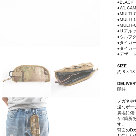
●BLACK
●WL CA
●MULTI-
●MULTI-
●MULTI-
●リアル
●ウルフ
●タイガ
●タイガ
●デザー
SIZE
約 8 × 18
DELIVER
即時
メガネや
適なポー
裏地に傷
が2箇所
す。
背面のD
お使いい