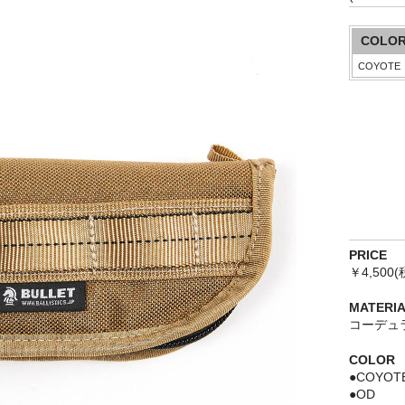
COLO
PRICE
￥4,500(
MATERI
コーデュ
COLOR
●COYOT
●OD