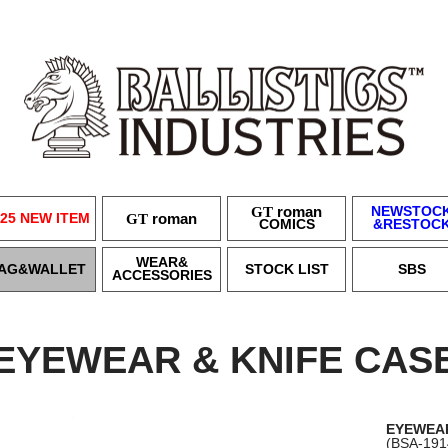
GT
roman
NEWSTOC
25 NEW ITEM
GT
roman
COMICS
&RESTOC
WEAR&
AG&WALLET
STOCK LIST
SBS
ACCESSORIES
EYEWEAR & KNIFE CAS
EYEWEAR
(BSA-191