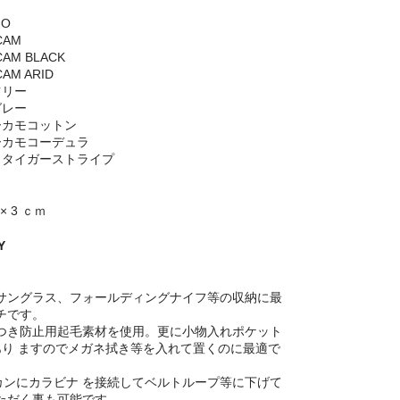
MO
CAM
CAM BLACK
CAM ARID
ツリー
グレー
ーカモコットン
ーカモコーデュラ
トタイガーストライプ
 × 3 ｃｍ
Y
サングラス、フォールディングナイフ等の収納に最
チです。
つき防止用起毛素材を使用。更に小物入れポケット
あり ますのでメガネ拭き等を入れて置くのに最適で
カンにカラビナ を接続してベルトループ等に下げて
ただく事も可能です。