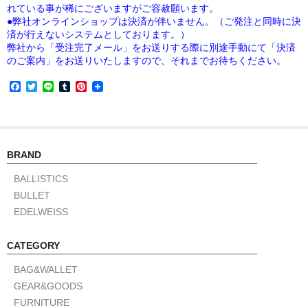
れている事が稀にございますがご容赦願います。
●弊社オンラインショップは決済が伴いません。（ご発注と同時に決
済が行えないシステムとしております。）
弊社から「受注完了メール」をお送りする際に別途手動にて「決済
のご案内」をお送りいたしますので、それまでお待ちください。
F
T
L
T
P
a
w
i
u
i
c
i
n
m
n
e
t
e
b
t
b
t
l
e
o
e
r
r
o
r
e
BRAND
k
s
t
BALLISTICS
BULLET
EDELWEISS
CATEGORY
BAG&WALLET
GEAR&GOODS
FURNITURE