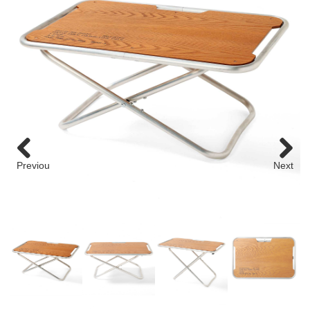
roman
GT
roman
GT
COMICS
NEWSTOCK &RESTOCK
BALLISTICS
Previou
Next
s
BULLET
FURNITURE
GEAR&GOODS
BAG&WALLET