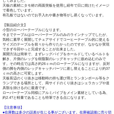
してみました。
天板の素材にタモ材の両面突板を使用し経年で日に焼けたイメージ
で着色しています。
有孔板ではないのでお手入れや書き物等がし易くなっています。
【製品紹介文】
小型のローバーテーブルになります。
今までテーブルはローバーテーブルのみのラインナップでしたが、
気軽に素早く展開してチェアサイドでコーヒーテーブル的に使える
サイズのテーブルを前々から作りたかったのですが、なかなか実現
できず今回やっと完成することが出来ました。
展開方法は簡単で、まずレッグパイプをホールドしているベルトを
解き、片側のレッグを樹脂製のレッグキャッチに嵌め込むのみで
す。その時点では高さ約26ｃｍのローテーブルになりますが、反対
側の脚を内側のレッグキャッチパーツに差し替えることにより約37
ｃｍの高さに可変します。
天板長辺のくり抜きは移動時の持ち運び用とランタンポール等をク
ランプできる場所として、両サイドのくり抜きはシェラカップや道
具類を掛けるのに最適です。
ローバーテーブル同様にアルミパイプをメイン素材としている為、
約2.4?と軽量であることも特筆できる点になります。
【注意事項】
●在庫数は多少の誤差が生じる事がございます。在庫確認後に売り切